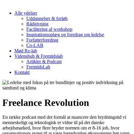
Alle ydelser
Uddannelser & forløb
Rådgivning
Facilitering af workshop
Inspirationsoplæg og foredrag om ledelse
Forfatterforedrag
Co-LAB
Mød Re-lab
Videnshub & Fremtidslab
Artikler & Podcast
FremtidsLab
Kontakt
Freelance Revolution
En række podcast med det formål at nuancere den brydningstid vi
menneskeligt og teknologisk er vidne til på det danske
arbejdsmarked, hvor flere bryder normen om et 8-16 job, hvor
organisationers evner til at være bæredygtige økosystemer bør være