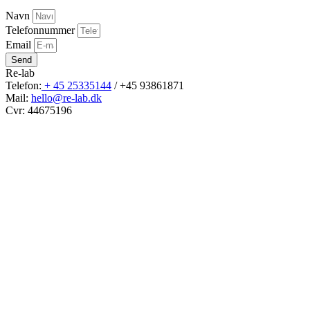
Navn
Telefonnummer
Email
Send
Re-lab
Telefon:
+ 45 25335144
/ +45 93861871
Mail:
hello@re-lab.dk
Cvr: 44675196