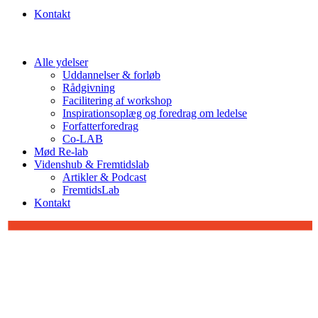
Kontakt
Alle ydelser
Uddannelser & forløb
Rådgivning
Facilitering af workshop
Inspirationsoplæg og foredrag om ledelse
Forfatterforedrag
Co-LAB
Mød Re-lab
Videnshub & Fremtidslab
Artikler & Podcast
FremtidsLab
Kontakt