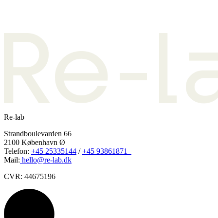
Re-lab
Strandboulevarden 66
2100 København Ø
Telefon:
+45 25335144
/
+45 93861871
Mail:
hello@re-lab.dk
CVR: 44675196