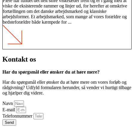
Flere har fundet det helt store viskelæder frem og er i gang med at
viske de eksisterende rammer og linjer ud, for herefter at omskrive
fortællingen om det danske arbejdsmarked og klassiske
arbejdsformer. Et arbejdsmarked, som mange af vores forældre og
bedsteforældre både kæmpede for ...
Kontakt os
Har du spørgsmål eller ønsker du at høre mere?
Har du spørgsmål eller ønsker du at høre mere om vores forløb og
rådgivning? Udfyld formularen herunder, så vender vi hurtigt tilbage
og hjælper dig videre.
Navn
E-mail
Telefonnummer
Send