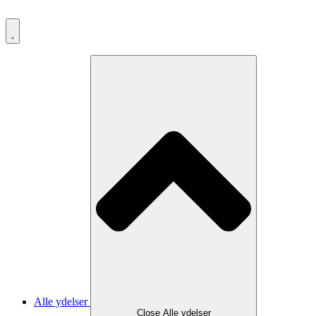
Videre
til
indhold
Alle ydelser
Close Alle ydelser