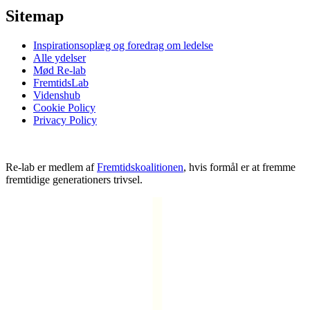
Sitemap
Inspirationsoplæg og foredrag om ledelse
Alle ydelser
Mød Re-lab
FremtidsLab
Videnshub
Cookie Policy
Privacy Policy
Re-lab er medlem af
Fremtidskoalitionen
, hvis formål er at fremme
fremtidige generationers trivsel.