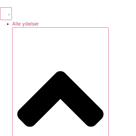
Videre
til
indhold
Alle ydelser