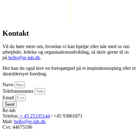
Kontakt
Vil du høre mere om, hvordan vi kan hjælpe eller tale med os om
arbejdsliv, ledelse og organisationsudvikling, så skriv gerne til os
på
hello@re-lab.dk
.
Her kan du også lave en forespørgsel på et inspirationsoplæg eller et
skræddersyet foredrag.
Navn
Telefonnummer
Email
Send
Re-lab
Telefon:
+ 45 25335144
/ +45 93861871
Mail:
hello@re-lab.dk
Cvr: 44675196