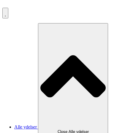
Videre
til
indhold
Alle ydelser
Close Alle ydelser