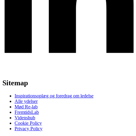
Sitemap
Inspirationsoplæg og foredrag om ledelse
Alle ydelser
Mød Re-lab
FremtidsLab
Videnshub
Cookie Policy
Privacy Policy