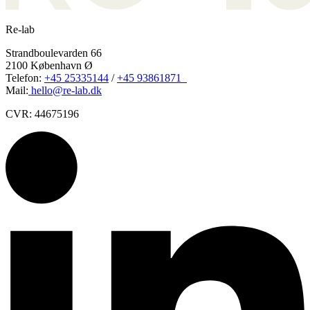
Re-lab
Strandboulevarden 66
2100 København Ø
Telefon:
+45 25335144
/
+45 93861871
Mail:
hello@re-lab.dk
CVR: 44675196