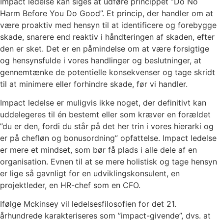
Impact ledelse kan siges at udføre princippet ”Do No
Harm Before You Do Good”. Et princip, der handler om at
være proaktiv med hensyn til at identificere og forebygge
skade, snarere end reaktiv i håndteringen af skaden, efter
den er sket. Det er en påmindelse om at være forsigtige
og hensynsfulde i vores handlinger og beslutninger, at
gennemtænke de potentielle konsekvenser og tage skridt
til at minimere eller forhindre skade, før vi handler.
Impact ledelse er muligvis ikke noget, der definitivt kan
uddelegeres til én bestemt eller som kræver en forældet
”du er den, fordi du står på det her trin i vores hierarki og
er på chefløn og bonusordning” opfattelse. Impact ledelse
er mere et mindset, som bør få plads i alle dele af en
organisation. Evnen til at se mere holistisk og tage hensyn
er lige så gavnligt for en udviklingskonsulent, en
projektleder, en HR-chef som en CFO.
Ifølge Mckinsey vil ledelsesfilosofien for det 21.
århundrede karakteriseres som ”impact-givende”, dvs. at