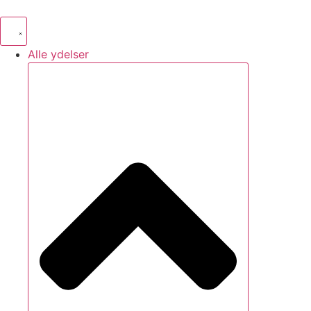
Videre
til
indhold
Alle ydelser