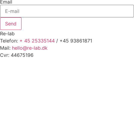
Email
Send
Re-lab
Telefon:
+ 45 25335144
/ +45 93861871
Mail:
hello@re-lab.dk
Cvr: 44675196