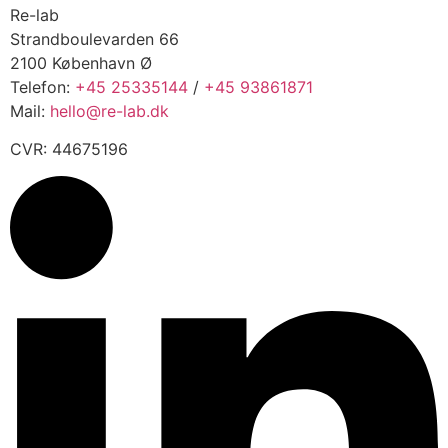
Re-lab
Strandboulevarden 66
2100 København Ø
Telefon:
+45 25335144
/
+45 93861871
Mail:
hello@re-lab.dk
CVR: 44675196