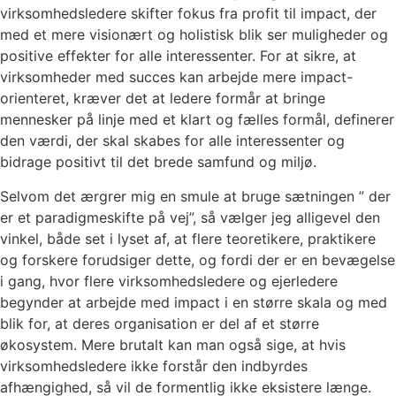
virksomhedsledere skifter fokus fra profit til impact, der
med et mere visionært og holistisk blik ser muligheder og
positive effekter for alle interessenter. For at sikre, at
virksomheder med succes kan arbejde mere impact-
orienteret, kræver det at ledere formår at bringe
mennesker på linje med et klart og fælles formål, definerer
den værdi, der skal skabes for alle interessenter og
bidrage positivt til det brede samfund og miljø.
Selvom det ærgrer mig en smule at bruge sætningen ” der
er et paradigmeskifte på vej”, så vælger jeg alligevel den
vinkel, både set i lyset af, at flere teoretikere, praktikere
og forskere forudsiger dette, og fordi der er en bevægelse
i gang, hvor flere virksomhedsledere og ejerledere
begynder at arbejde med impact i en større skala og med
blik for, at deres organisation er del af et større
økosystem. Mere brutalt kan man også sige, at hvis
virksomhedsledere ikke forstår den indbyrdes
afhængighed, så vil de formentlig ikke eksistere længe.