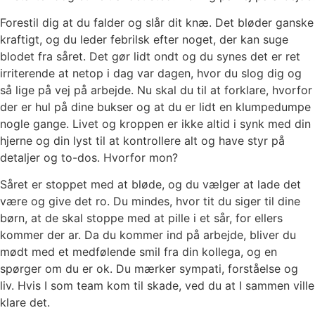
Forestil dig at du falder og slår dit knæ. Det bløder ganske
kraftigt, og du leder febrilsk efter noget, der kan suge
blodet fra såret. Det gør lidt ondt og du synes det er ret
irriterende at netop i dag var dagen, hvor du slog dig og
så lige på vej på arbejde. Nu skal du til at forklare, hvorfor
der er hul på dine bukser og at du er lidt en klumpedumpe
nogle gange. Livet og kroppen er ikke altid i synk med din
hjerne og din lyst til at kontrollere alt og have styr på
detaljer og to-dos. Hvorfor mon?
Såret er stoppet med at bløde, og du vælger at lade det
være og give det ro. Du mindes, hvor tit du siger til dine
børn, at de skal stoppe med at pille i et sår, for ellers
kommer der ar. Da du kommer ind på arbejde, bliver du
mødt med et medfølende smil fra din kollega, og en
spørger om du er ok. Du mærker sympati, forståelse og
liv. Hvis I som team kom til skade, ved du at I sammen ville
klare det.