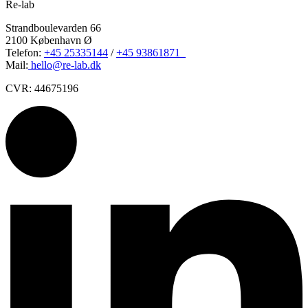
Re-lab
Strandboulevarden 66
2100 København Ø
Telefon:
+45 25335144
/
+45 93861871
Mail:
hello@re-lab.dk
CVR: 44675196