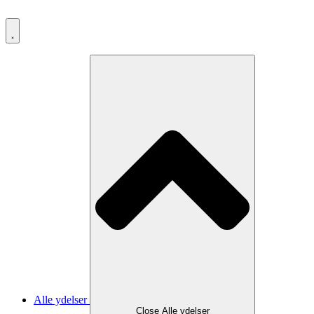
Videre
til
indhold
Alle ydelser
Close Alle ydelser