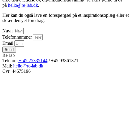
på
hello@re-lab.dk
.
Her kan du også lave en forespørgsel på et inspirationsoplæg eller et
skræddersyet foredrag.
Navn
Telefonnummer
Email
Send
Re-lab
Telefon:
+ 45 25335144
/ +45 93861871
Mail:
hello@re-lab.dk
Cvr: 44675196